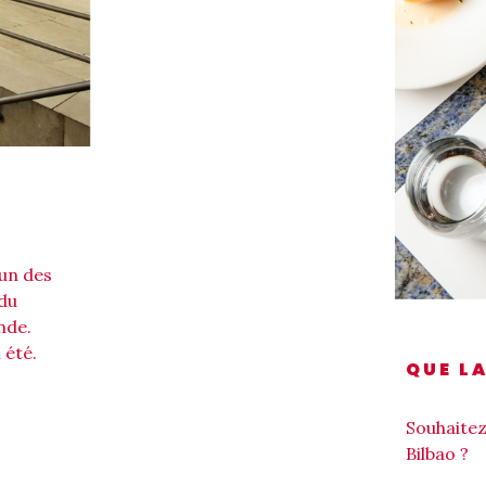
’un des
 du
nde.
 été.
QUE L
Souhaitez
Bilbao ?