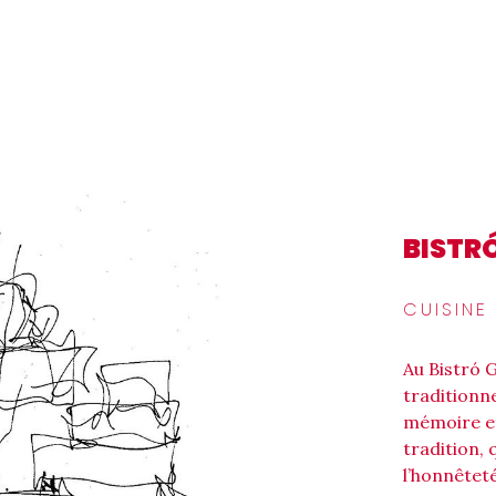
BISTR
CUISINE
Au Bistró 
traditionn
mémoire et
tradition, 
l’honnêteté