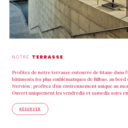
NOTRE
TERRASSE
Profitez de notre terrasse entourée de titane dans l
bâtiments les plus emblématiques de Bilbao, au bord
Nervión ; profitez d’un environnement unique au mo
Ouvert uniquement les vendredis et samedis soirs en
RÉSERVER