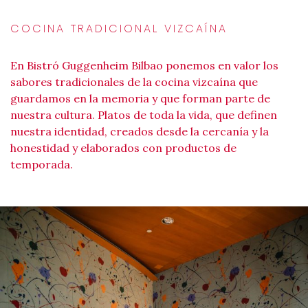
COCINA TRADICIONAL VIZCAÍNA
En Bistró Guggenheim Bilbao ponemos en valor los
sabores tradicionales de la cocina vizcaína que
guardamos en la memoria y que forman parte de
nuestra cultura. Platos de toda la vida, que definen
nuestra identidad, creados desde la cercanía y la
honestidad y elaborados con productos de
temporada.