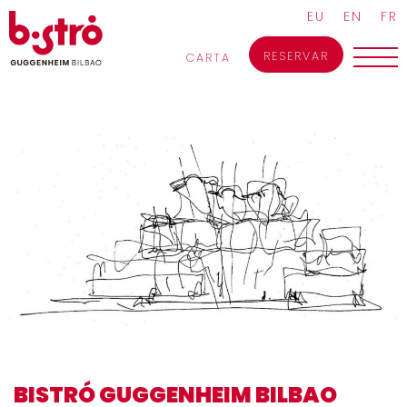
Skip
EU
EN
FR
to
content
RESERVAR
CARTA
BISTRÓ GUGGENHEIM BILBAO