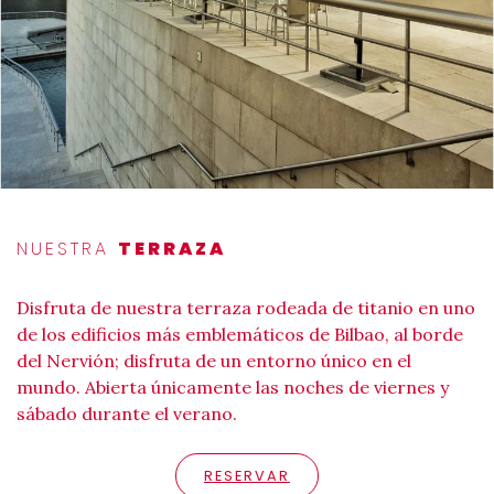
NUESTRA
TERRAZA
Disfruta de nuestra terraza rodeada de titanio en uno
de los edificios más emblemáticos de Bilbao, al borde
del Nervión; disfruta de un entorno único en el
mundo. Abierta únicamente las noches de viernes y
sábado durante el verano.
RESERVAR