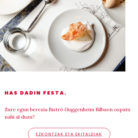
HAS DADIN FESTA.
Zure egun berezia Bistró Guggenheim Bilbaon ospatu
nahi al duzu?
EZKONTZAK ETA EKITALDIAK