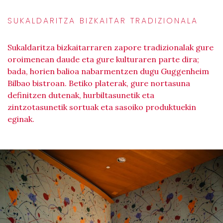
SUKALDARITZA BIZKAITAR TRADIZIONALA
Sukaldaritza bizkaitarraren zapore tradizionalak gure
oroimenean daude eta gure kulturaren parte dira;
bada, horien balioa nabarmentzen dugu Guggenheim
Bilbao bistroan. Betiko platerak, gure nortasuna
definitzen dutenak, hurbiltasunetik eta
zintzotasunetik sortuak eta sasoiko produktuekin
eginak.