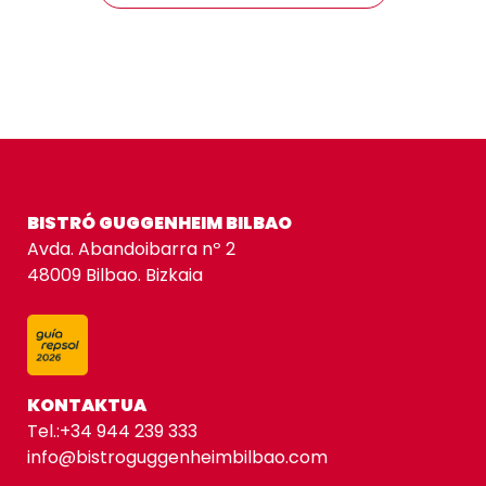
BISTRÓ GUGGENHEIM BILBAO
Avda. Abandoibarra nº 2
48009 Bilbao. Bizkaia
KONTAKTUA
Tel.:
+34 944 239 333
info@bistroguggenheimbilbao.com