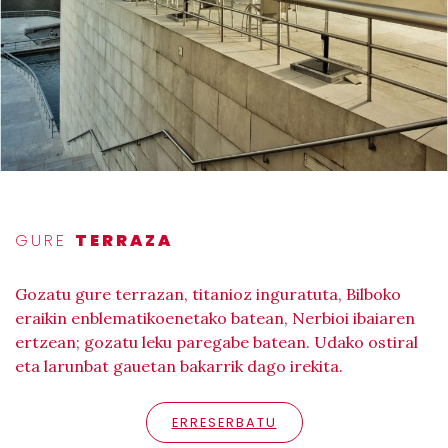
GURE
TERRAZA
Gozatu gure terrazan, titanioz inguratuta, Bilboko
eraikin enblematikoenetako batean, Nerbioi ibaiaren
ertzean; gozatu leku paregabe batean. Udako ostiral
eta larunbat gauetan bakarrik dago irekita.
ERRESERBATU