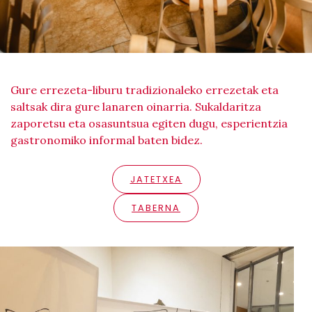
Gure errezeta-liburu tradizionaleko errezetak eta
saltsak dira gure lanaren oinarria. Sukaldaritza
zaporetsu eta osasuntsua egiten dugu, esperientzia
gastronomiko informal baten bidez.
JATETXEA
TABERNA