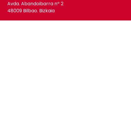
Avda. Abandoibarra nº 2
48009 Bilbao. Bizkaia
KONTAKTUA
Tel.:
+34 944 239 333
info@bistroguggenheimbilbao.com
Instagram
Facebook
Lege oharra
Gurekin lan egin
© 2024 Bistró Guggenheim Bilbao