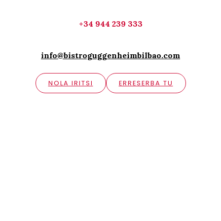
+34 944 239 333
info@bistroguggenheimbilbao.com
NOLA IRITSI
ERRESERBA TU