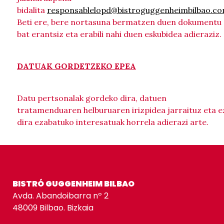
bidalita
responsablelopd@bistroguggenheimbilbao.c
Beti ere, bere nortasuna bermatzen duen dokumentu
bat erantsiz eta erabili nahi duen eskubidea adieraziz.
DATUAK GORDETZEKO EPEA
Datu pertsonalak gordeko dira, datuen
tratamenduaren helburuaren irizpidea jarraituz eta e
dira ezabatuko interesatuak horrela adierazi arte.
BISTRÓ GUGGENHEIM BILBAO
Avda. Abandoibarra nº 2
48009 Bilbao. Bizkaia