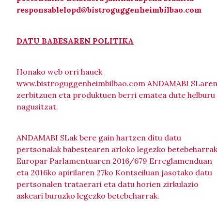
responsablelopd@bistroguggenheimbilbao.com
DATU BABESAREN POLITIKA
Honako web orri hauek
www.bistroguggenheimbilbao.com ANDAMABI SLare
zerbitzuen eta produktuen berri ematea dute helburu
nagusitzat.
ANDAMABI SLak bere gain hartzen ditu datu
pertsonalak babestearen arloko legezko betebeharrak
Europar Parlamentuaren 2016/679 Erreglamenduan
eta 2016ko apirilaren 27ko Kontseiluan jasotako datu
pertsonalen trataerari eta datu horien zirkulazio
askeari buruzko legezko betebeharrak.