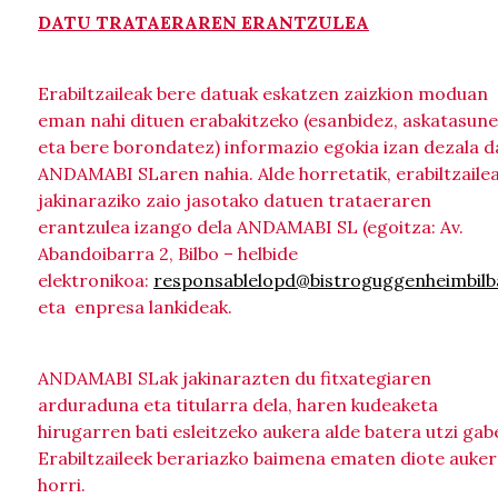
DATU TRATAERAREN ERANTZULEA
Erabiltzaileak bere datuak eskatzen zaizkion moduan
eman nahi dituen erabakitzeko (esanbidez, askatasun
eta bere borondatez) informazio egokia izan dezala d
ANDAMABI SLaren nahia. Alde horretatik, erabiltzailea
jakinaraziko zaio jasotako datuen trataeraren
erantzulea izango dela ANDAMABI SL (egoitza: Av.
Abandoibarra 2, Bilbo – helbide
elektronikoa:
responsablelopd@bistroguggenheimbil
eta enpresa lankideak.
ANDAMABI SLak jakinarazten du fitxategiaren
arduraduna eta titularra dela, haren kudeaketa
hirugarren bati esleitzeko aukera alde batera utzi gab
Erabiltzaileek berariazko baimena ematen diote auke
horri.