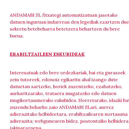
ANDAMABI SL fitxategi automatizatuan jasotako
datuen inguruan indarrean den legediak ezartzen du
sekretu betebeharra betetzera behartzen du bere
burua.
ERABILTZAILEEN ESKUBIDEAK
Interesatuak edo bere ordezkariak, bai eta gurasoek
zein tutoreek, edonoiz egikaritu ahal izango dute
datuetan sartzeko, horiek zuzentzeko, ezabatzeko,
aurkaritzarako, trataera mugatzeko edo datuen
mugikortasunerako eskubidea. Horretarako, idazki ba
zuzendu beharko zaio ANDAMABI SLari, aurrez
adierazitako helbideetara, erabiltzailearen nortasuna
adierazita; webgunearen bidez, postontziko helbidera
jakinarazpena