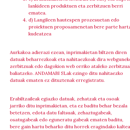
lankideen produktuen eta zerbitzuen berri
ematea.
d) Langileen hautespen prozesuetan edo
proiektuen proposamenetan bere parte hart
kudeatzea
Aurkakoa adierazi ezean, inprimakietan biltzen diren
datuak beharrezkoak eta nahitaezkoak dira webgunek
zerbitzuak edo dagokion web orriko ataleko zerbitzua
baliatzeko. ANDAMABI SLak ezingo ditu nahitaezko
datuak ematen ez dituztenak erregistratu.
Erabiltzaileak egiazko datuak, zehatzak eta osoak
jarriko ditu inprimakietan, eta ez baditu behar bezala
betetzen, edota datu faltsuak, zehaztugabeak,
osatugabeak edo eguneratu gabeak ematen baditu,
bere gain hartu beharko ditu horrek eragindako kaltea