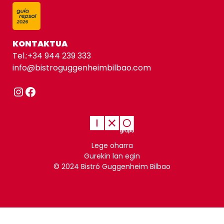
KONTAKTUA
Tel.:
+34 944 239 333
info@bistroguggenheimbilbao.com
Instagram
Facebook
Lege oharra
Gurekin lan egin
© 2024 Bistró Guggenheim Bilbao