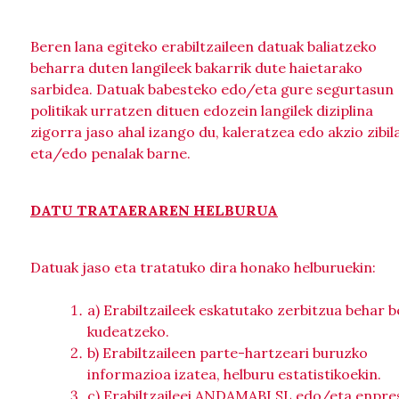
Beren lana egiteko erabiltzaileen datuak baliatzeko
beharra duten langileek bakarrik dute haietarako
sarbidea. Datuak babesteko edo/eta gure segurtasun
politikak urratzen dituen edozein langilek diziplina
zigorra jaso ahal izango du, kaleratzea edo akzio zibil
eta/edo penalak barne.
DATU TRATAERAREN HELBURUA
Datuak jaso eta tratatuko dira honako helburuekin:
a) Erabiltzaileek eskatutako zerbitzua behar b
kudeatzeko.
b) Erabiltzaileen parte-hartzeari buruzko
informazioa izatea, helburu estatistikoekin.
c) Erabiltzaileei ANDAMABI SL edo/eta enpre