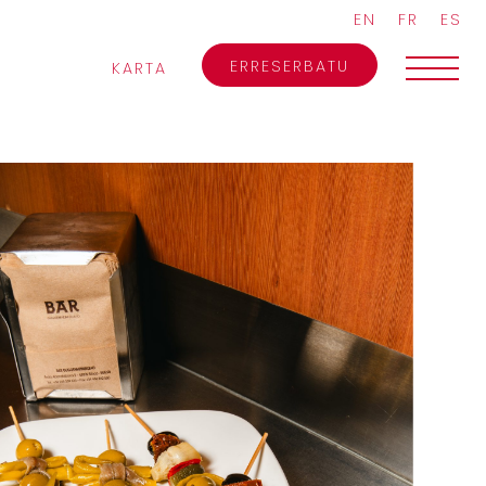
EN
FR
ES
ERRESERBATU
KARTA