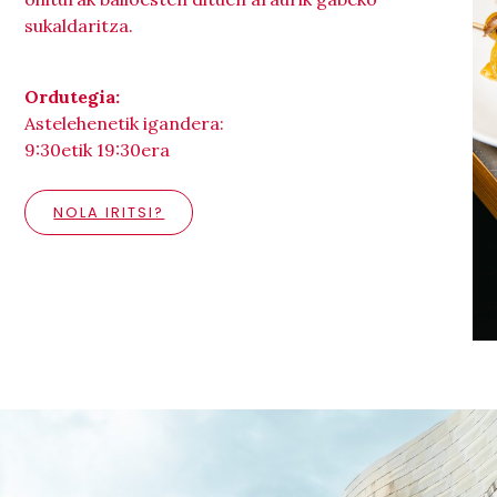
sukaldaritza.
Ordutegia:
Astelehenetik igandera:
9:30etik 19:30era
NOLA IRITSI?