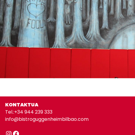
KONTAKTUA
Tel.:
+34 944 239 333
info@bistroguggenheimbilbao.com
Instagram
Facebook