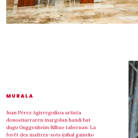
MURALA
Juan Pérez Agirregoikoa artista
donostiarraren margolan handi bat
dugu Guggenheim Bilbao tabernan: La
forêt des maîtres-sots (oihal gaineko