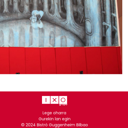
Lege oharra
Gurekin lan egin
© 2024 Bistró Guggenheim Bilbao