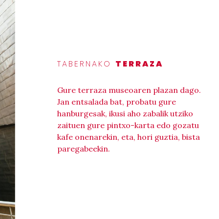
TABERNAKO
TERRAZA
Gure terraza museoaren plazan dago.
Jan entsalada bat, probatu gure
hanburgesak, ikusi aho zabalik utziko
zaituen gure pintxo-karta edo gozatu
kafe onenarekin, eta, hori guztia, bista
paregabeekin.