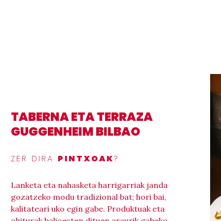
TABERNA ETA TERRAZA
GUGGENHEIM BILBAO
ZER DIRA
PINTXOAK
?
Lanketa eta nahasketa harrigarriak janda
gozatzeko modu tradizional bat; hori bai,
kalitateari uko egin gabe. Produktuak eta
ohiturak balioesten dituen araurik gabeko