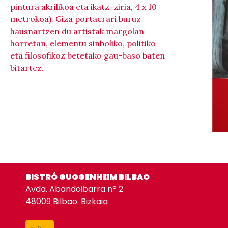
pintura akrilikoa eta ikatz-ziria, 4 x 10
metrokoa). Giza portaerari buruz
hausnartzen du artistak margolan
horretan, elementu sinboliko, politiko
eta filosofikoz betetako gau-baso baten
bitartez.
BISTRÓ GUGGENHEIM BILBAO
Avda. Abandoibarra nº 2
48009 Bilbao. Bizkaia