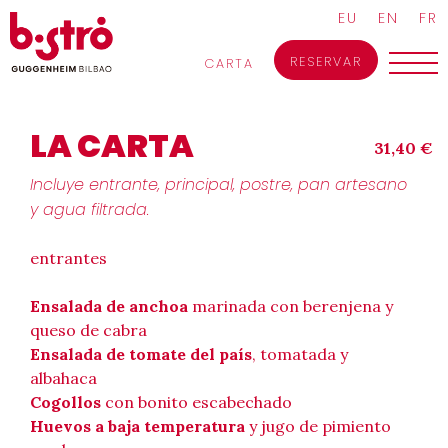
Skip
EU
EN
FR
to
content
RESERVAR
CARTA
LA CARTA
31,40 €
Incluye entrante, principal, postre, pan artesano
y agua filtrada.
entrantes
Ensalada de anchoa
marinada con berenjena y
queso de cabra
Ensalada de tomate del país
, tomatada y
albahaca
Cogollos
con bonito escabechado
Huevos a baja temperatura
y jugo de pimiento